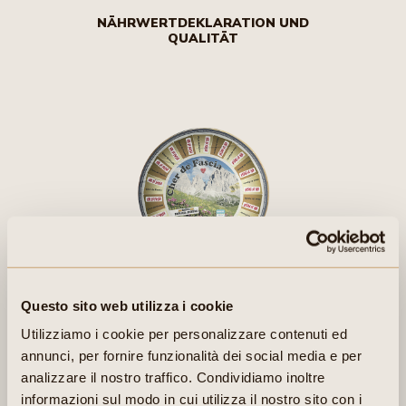
NÄHRWERTDEKLARATION UND
QUALITÄT
Questo sito web utilizza i cookie
EIGENSCHAFTEN:
Utilizziamo i cookie per personalizzare contenuti ed
Mittelreifer geschmierter Käse. Schnittfeste, weiche, elastische
annunci, per fornire funzionalità dei social media e per
Käsemasse mit weißlicher bis hellgelber Farbe mit verstreuter
kleiner bis mittlerer Lochung.
analizzare il nostro traffico. Condividiamo inoltre
informazioni sul modo in cui utilizza il nostro sito con i