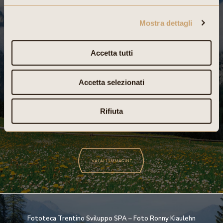
Fototeca Trentino Sviluppo SPA – Foto Giorgio Deflorian
Mostra dettagli
Accetta tutti
Accetta selezionati
Rifiuta
VAI ALL'IMMAGINE
Fototeca Trentino Sviluppo SPA – Foto Ronny Kiaulehn