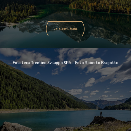
COSE BUONE
SAPORI DI MALGA
BURRO TRENTINO
VAI ALL'IMMAGINE
Fototeca Trentino Sviluppo SPA – Foto Roberto Bragotto