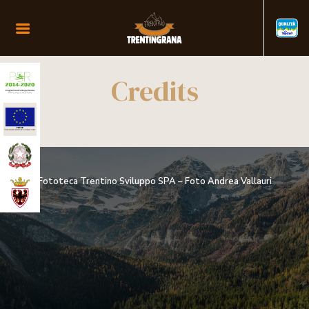
Credits
IT
CONSORZIO
IT
EN
ORIGINE
DE
TRENTINGRANA
RISPETTO
Fototeca Trentino Sviluppo SPA – Foto Andrea Vallauri
GARANZIA E QUALITÀ
ECCELLENZE
AVANGUARDIA
FORMAGGI TRADIZIONALI